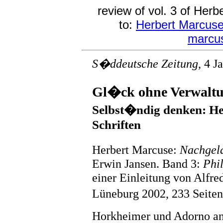
review of vol. 3 of Her
to:
Herbert Marcus
marcu
S�ddeutsche Zeitung
, 4 J
Gl�ck ohne Verwalt
Selbst�ndig denken: He
Schriften
Herbert Marcuse:
Nachgela
Erwin Jansen. Band 3:
Phi
einer Einleitung von Alfr
Lüneburg 2002, 233 Seiten
Horkheimer und Adorno an d